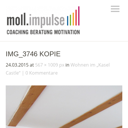
IMG_3746 KOPIE
24.03.2015
at
567 × 1009 px
in
Wohnen im „Kasel
Castle“
0 Kommentare