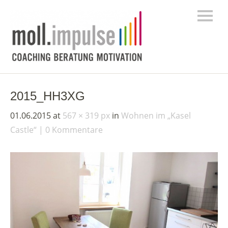
2015_HH3XG
01.06.2015
at
567 × 319 px
in
Wohnen im „Kasel
Castle“
0 Kommentare